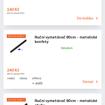
140 Kč
169 Kč včetně DPH
Do košíku
RŮZNÉ BARVY
Ruční vymetávač 80cm - metalické
konfety
Skladem
240 Kč
290 Kč včetně DPH
modrý
růžový
stříbrný
Detail
+ další
RŮZNÉ BARVY
Ruční vymetávač 80cm - metalické