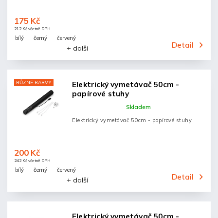
175 Kč
212 Kč včetně DPH
bílý
černý
červený
Detail
+ další
RŮZNÉ BARVY
Elektrický vymetávač 50cm -
papírové stuhy
Skladem
Elektrický vymetávač 50cm - papírové stuhy
200 Kč
242 Kč včetně DPH
bílý
černý
červený
Detail
+ další
Elektrický vymetávač 50cm -