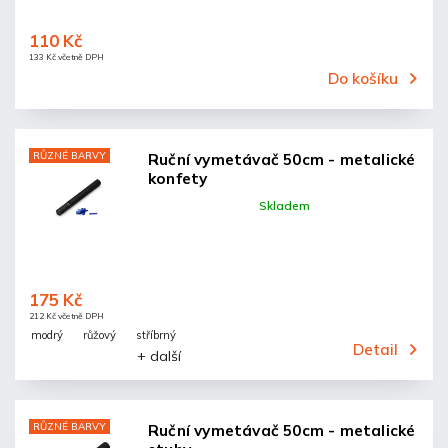
110 Kč
133 Kč včetně DPH
Do košíku
RŮZNÉ BARVY
Ruční vymetávač 50cm - metalické
konfety
Skladem
175 Kč
212 Kč včetně DPH
modrý
růžový
stříbrný
Detail
+ další
RŮZNÉ BARVY
Ruční vymetávač 50cm - metalické