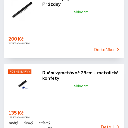
Prázdný
Skladem
200 Kč
242 Kč včetně DPH
Do košíku
RŮZNÉ BARVY
Ruční vymetávač 28cm - metalické
konfety
Skladem
135 Kč
163 Kč včetně DPH
modrý
růžový
stříbrný
Detail