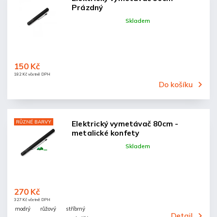
Prázdný
Skladem
150 Kč
182 Kč včetně DPH
Do košíku
RŮZNÉ BARVY
Elektrický vymetávač 80cm -
metalické konfety
Skladem
270 Kč
327 Kč včetně DPH
modrý
růžový
stříbrný
Detail