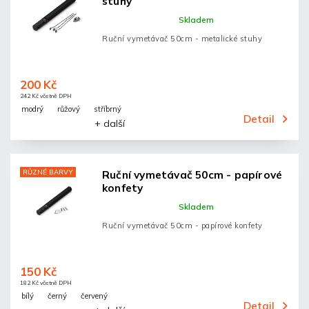
stuhy
Skladem
Ruční vymetávač 50cm - metalické stuhy
200 Kč
242 Kč včetně DPH
modrý
růžový
stříbrný
Detail
+ další
RŮZNÉ BARVY
Ruční vymetávač 50cm - papírové
konfety
Skladem
Ruční vymetávač 50cm - papírové konfety
150 Kč
182 Kč včetně DPH
bílý
černý
červený
Detail