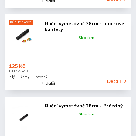
+ další
RŮZNÉ BARVY
Ruční vymetávač 28cm - papírové
konfety
Skladem
125 Kč
151 Kč včetně DPH
bílý
černý
červený
Detail
+ další
Ruční vymetávač 28cm - Prázdný
Skladem