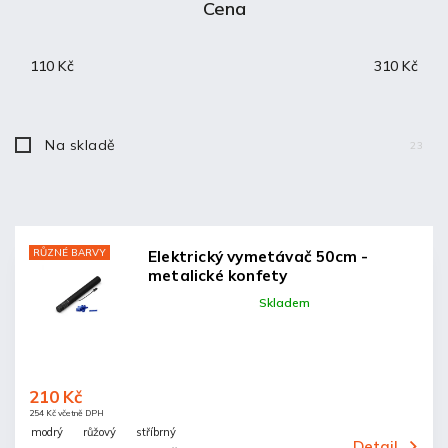
Cena
Nejdražší
Nejprodávanější
110
Kč
310
Kč
Abecedně
Na skladě
23
RŮZNÉ BARVY
Elektrický vymetávač 50cm -
metalické konfety
Skladem
210 Kč
254 Kč včetně DPH
modrý
růžový
stříbrný
Detail