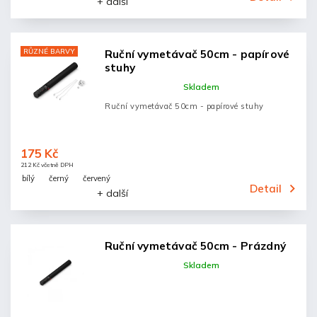
+ další
RŮZNÉ BARVY
Ruční vymetávač 50cm - papírové
stuhy
Skladem
Ruční vymetávač 50cm - papírové stuhy
175 Kč
212 Kč včetně DPH
bílý
černý
červený
Detail
+ další
Ruční vymetávač 50cm - Prázdný
Skladem