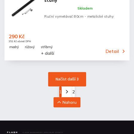
stuhy
Skladem
Ruční vymetávač 80cm - metalické stuhy
290 Kč
351 Kč včetně DPH
modrý
růžový
stříbrný
Detail
+ další
Načíst další 3
1
2
Nahoru