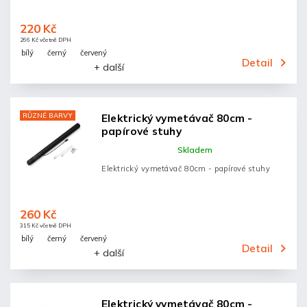
220 Kč
266 Kč včetně DPH
bílý
černý
červený
Detail
+ další
RŮZNÉ BARVY
Elektrický vymetávač 80cm -
papírové stuhy
Skladem
Elektrický vymetávač 80cm - papírové stuhy
260 Kč
315 Kč včetně DPH
bílý
černý
červený
Detail
+ další
Elektrický vymetávač 80cm -