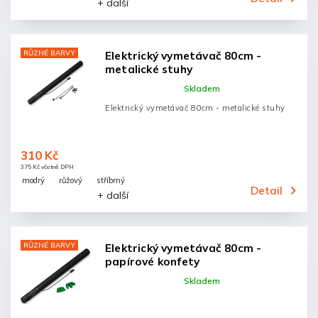
+ další
RŮZNÉ BARVY
Elektrický vymetávač 80cm -
metalické stuhy
Skladem
Elektrický vymetávač 80cm - metalické stuhy
310 Kč
375 Kč včetně DPH
modrý
růžový
stříbrný
Detail
+ další
RŮZNÉ BARVY
Elektrický vymetávač 80cm -
papírové konfety
Skladem