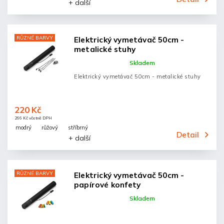
+ další
RŮZNÉ BARVY
Elektrický vymetávač 50cm -
metalické stuhy
Skladem
Elektrický vymetávač 50cm - metalické stuhy
220 Kč
266 Kč včetně DPH
modrý
růžový
stříbrný
Detail
+ další
RŮZNÉ BARVY
Elektrický vymetávač 50cm -
papírové konfety
Skladem