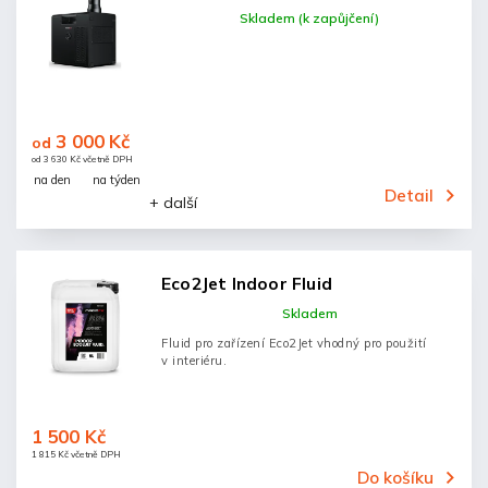
Skladem (k zapůjčení)
3 000 Kč
od
od 3 630 Kč včetně DPH
na den
na týden
Detail
+ další
Eco2Jet Indoor Fluid
Skladem
Fluid pro zařízení Eco2Jet vhodný pro použití
v interiéru.
1 500 Kč
1 815 Kč včetně DPH
Do košíku