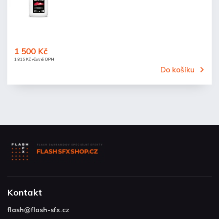
1 500 Kč
1 815 Kč včetně DPH
Do košíku
Kontakt
flash
@
flash-sfx.cz