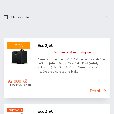
Abecedně
Na skladě
3
CENA NA
Eco2Jet
DOTAZ
Momentálně nedostupné
Cena je pouze orientační. Reálná cena se odvíjí od
počtu objednaných zařízení, doplňků (kabely,
kufry atd.). V případě zájmu Vám zašleme
nezávaznou cenovou nabídku.
92 000 Kč
111 320 Kč včetně DPH
Detail
PŮJČOVNA
Eco2Jet