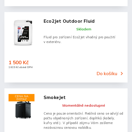
Eco2Jet Outdoor Fluid
Skladem
Fluid pro zařízení Eco2Jet vhodný pro použití
v exteriéru.
1 500 Kč
1 815 Kč včetně DPH
Do košíku
CENA NA
SmokeJet
DOTAZ
Momentálně nedostupné
Cena je pouze orientační. Reálná cena se odvíjí od
počtu objednaných zařízení, doplňků (kabely,
kufry atd.). V případě zájmu Vám zašleme
nezávaznou cenovou nabídku.