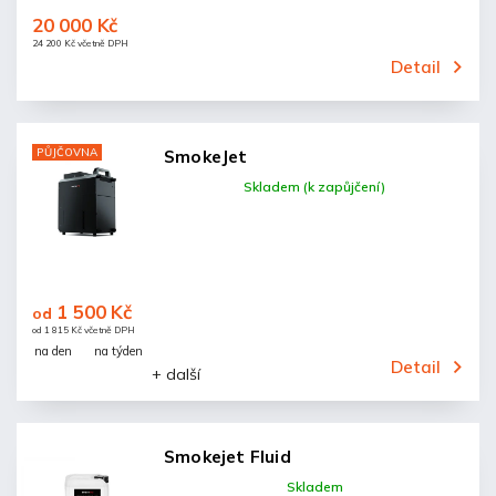
20 000 Kč
24 200 Kč včetně DPH
Detail
PŮJČOVNA
SmokeJet
Skladem (k zapůjčení)
1 500 Kč
od
od 1 815 Kč včetně DPH
na den
na týden
Detail
+ další
Smokejet Fluid
Skladem