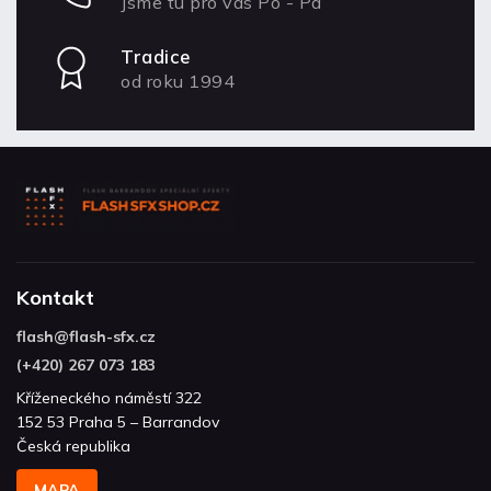
Jsme tu pro vás Po - Pá
Tradice
od roku 1994
Kontakt
flash
@
flash-sfx.cz
(+420) 267 073 183
Kříženeckého náměstí 322
152 53 Praha 5 – Barrandov
Česká republika
MAPA