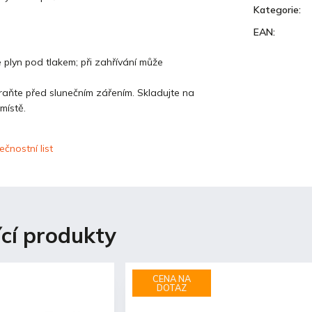
Kategorie
:
EAN
:
plyn pod tlakem; při zahřívání může
aňte před slunečním zářením. Skladujte na
místě.
čnostní list
ící produkty
CENA NA
DOTAZ