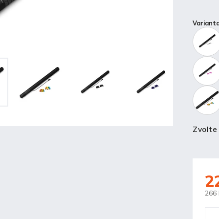
Variant
Zvolte
2
266