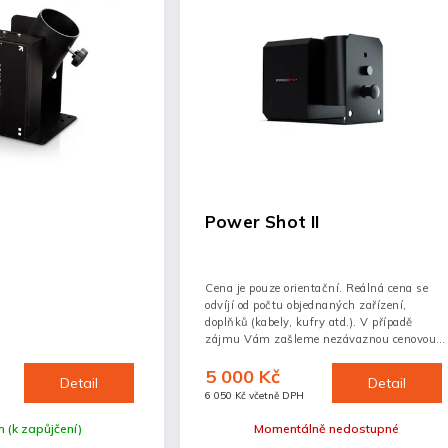
Power Shot II
Cena je pouze orientační. Reálná cena se
odvíjí od počtu objednaných zařízení,
doplňků (kabely, kufry atd.). V případě
zájmu Vám zašleme nezávaznou cenovou
nabídku.
5 000 Kč
Detail
Detail
H
6 050 Kč včetně DPH
 (k zapůjčení)
Momentálně nedostupné