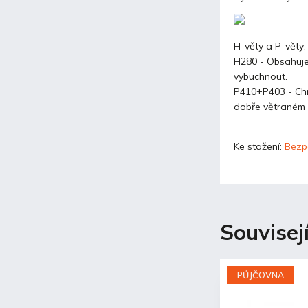
H-věty a P-věty:
H280 - Obsahuje 
vybuchnout.
P410+P403 - Chr
dobře větraném 
Ke stažení:
Bezpe
Souvisej
PŮJČOVNA
PŮJČOVNA