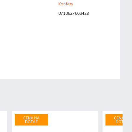
Konfety
8718627668429
CENA NA
CENA NA
DOTAZ
DOTAZ