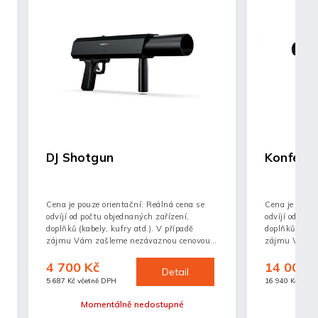
DJ Shotgun
Konfety
Cena je pouze orientační. Reálná cena se
Cena je pouze
odvíjí od počtu objednaných zařízení,
odvíjí od poč
doplňků (kabely, kufry atd.). V případě
doplňků (kabel
zájmu Vám zašleme nezávaznou cenovou
zájmu Vám z
nabídku.
nabídku.
4 700 Kč
14 000 
Detail
5 687 Kč včetně DPH
16 940 Kč včet
Momentálně nedostupné
Mom