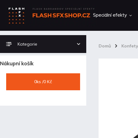
Speciální efekty
Kategorie
Domů
/
Konfet
Nákupní košík
0
ks /
0 Kč