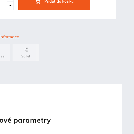
Přidat do košíku
 informace
 se
Sdílet
ové parametry