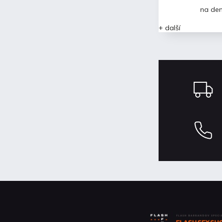
na den
na týden
na de
+ další
+ další