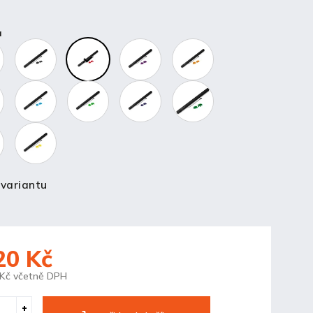
a
 variantu
20 Kč
 Kč včetně DPH