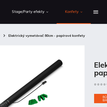
Stage/Party efekty
Konfety
y
/
Elektrický vymetávač 80cm - papírové konfety
Ele
pap
RŮ
BA