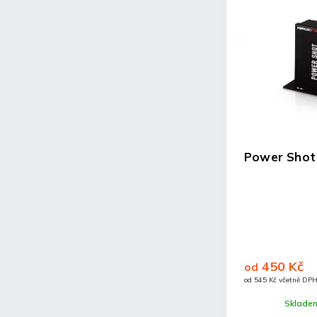
Konfety gun
Power Shot
990 Kč
450 Kč
od
od
Detail
od 1 198 Kč včetně DPH
od 545 Kč včetně DP
Skladem (k zapůjčení)
Skladem