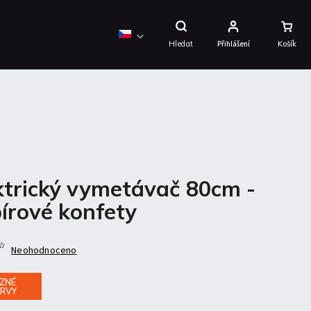
Nákupní
Košík
Hledat
Přihlášení
ktrický vymetávač 80cm -
írové konfety
Neohodnoceno
ZNÉ
RVY