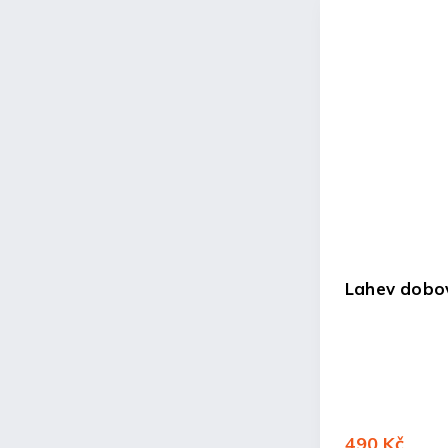
Lahev dobov
490 Kč