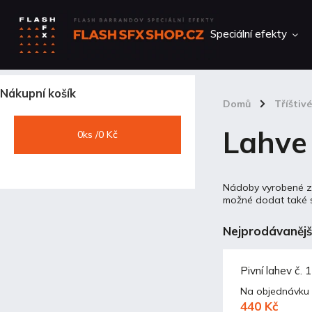
Speciální efekty
Nákupní košík
Domů
/
Tříštivé
Lahve
0
ks /
0 Kč
Nádoby vyrobené z c
možné dodat také s
Nejprodávanějš
Pivní lahev č. 1
Na objednávku
440 Kč