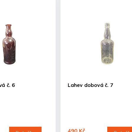
á č. 6
Lahev dobová č. 7
490 Kč