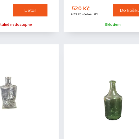
520 Kč
Detail
Do košík
629 Kč včetně DPH
álně nedostupné
Skladem