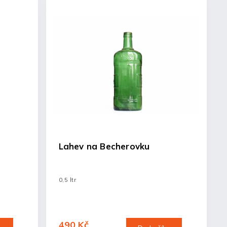
Lahev na Becherovku
0,5 ltr
490 Kč