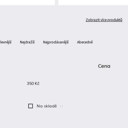
Zobrazit více produktů
levnější
Nejdražší
Nejprodávanější
Abecedně
Cena
350
Kč
Na skladě
43