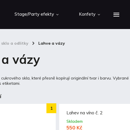
Stage/Party efekty
Konfety
 sklo a odlitky
/
Lahve a vázy
 a vázy
ukrového skla, které přesně kopírují originální tvar i barvu. Vybrané
 etiketami.
í
Lahev na víno č. 2
Skladem
550 Kč