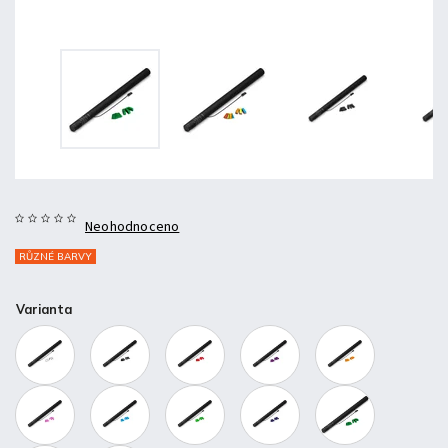
Neohodnoceno
RŮZNÉ BARVY
Varianta