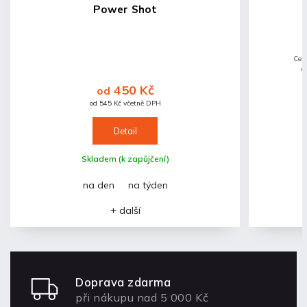
Power Shot
Cen
o
do
450 Kč
od
záj
od 545 Kč včetně DPH
Detail
Skladem (k zapůjčení)
na den
na týden
+ další
Doprava zdarma
při nákupu nad 5 000 Kč