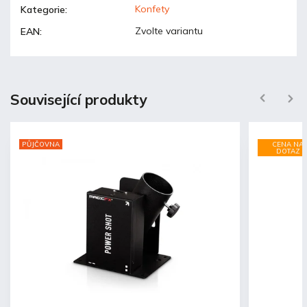
Konfety
Kategorie
:
Zvolte variantu
EAN
:
Související produkty
Previous
Next
PŮJČOVNA
CENA NA
DOTAZ