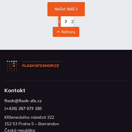
Načíst další 2
1
2
Nahoru
Kontakt
flash
@
flash-sfx.cz
(+420) 267 073 183
Kříženeckého náměstí 322
152 53 Praha 5 – Barrandov
Česká republika