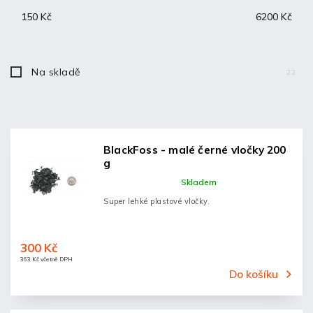
Nejprodávanější
150
Kč
6200
Kč
Abecedně
Na skladě
22
BlackFoss - malé černé vločky 200
g
Skladem
Super lehké plastové vločky.
300 Kč
363 Kč včetně DPH
Do košíku