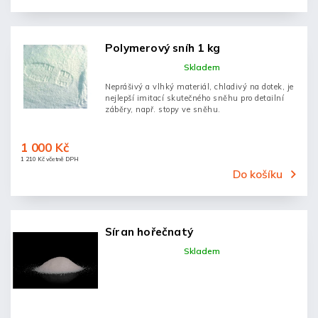
Polymerový sníh 1 kg
Skladem
Neprášivý a vlhký materiál, chladivý na dotek, je
nejlepší imitací skutečného sněhu pro detailní
záběry, např. stopy ve sněhu.
1 000 Kč
1 210 Kč včetně DPH
Do košíku
Síran hořečnatý
Skladem