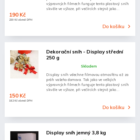
výpravných filmech funguje tento plastový sníh
skvěle ve výloze, při večírcích stejně jako...
190 Kč
230 Kč včetně DPH
Do košíku
Dekorační sníh - Display střední
250 g
Skladem
Display sníh vdechne filmovou atmosféru až za
práh vašeho domova. Tak jako ve velkých
výpravných filmech funguje tento plastový sníh
skvěle ve výloze, při večírcích stejně jako...
150 Kč
182 Kč včetně DPH
Do košíku
Display sníh jemný 3,8 kg