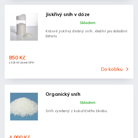
Jiskřivý sníh v dóze
Skladem
Krásně jiskřivý drobný sníh, ideální pro doladění
detailu
850 Kč
1 029 Kč včetně DPH
Do košíku
Organický sníh
Skladem
Sníh vyrobený z kukuřičného škrobu.
4 000 Kč