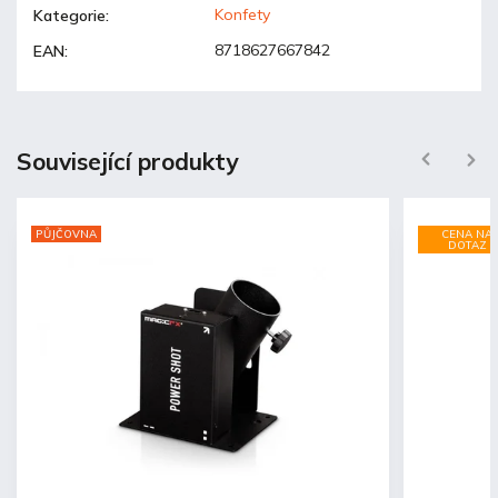
Konfety
Kategorie
:
8718627667842
EAN
:
Související produkty
Previous
Next
PŮJČOVNA
CENA NA
DOTAZ