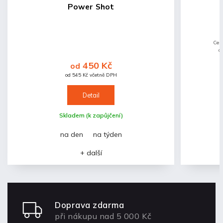
Power Shot
Cen
o
do
450 Kč
od
záj
od 545 Kč včetně DPH
Detail
Skladem (k zapůjčení)
na den
na týden
+ další
Doprava zdarma
při nákupu nad 5 000 Kč