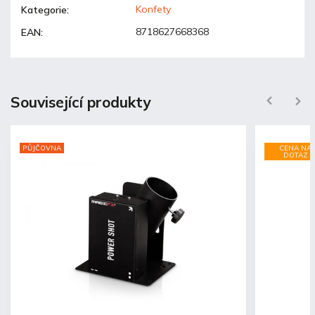
Konfety
Kategorie
:
8718627668368
EAN
:
Související produkty
Previous
Next
PŮJČOVNA
CENA NA
DOTAZ