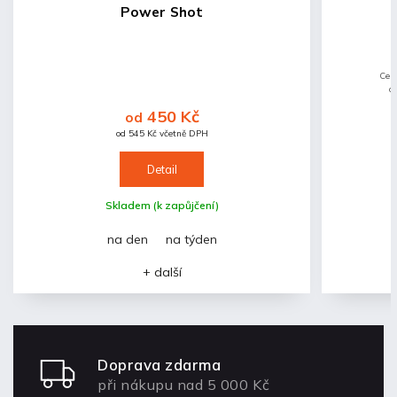
Power Shot
Cen
o
do
450 Kč
od
záj
od 545 Kč včetně DPH
Detail
Skladem (k zapůjčení)
na den
na týden
+ další
Doprava zdarma
při nákupu nad 5 000 Kč