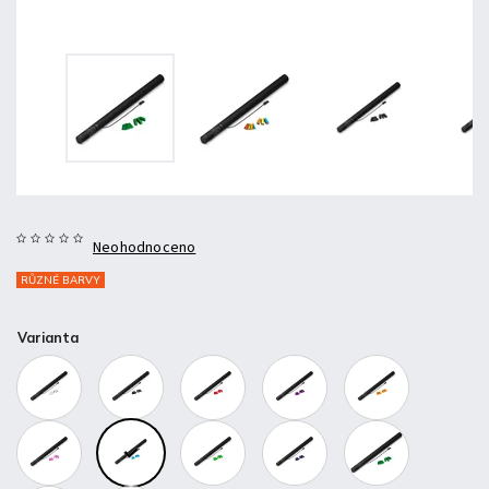
Neohodnoceno
RŮZNÉ BARVY
Varianta