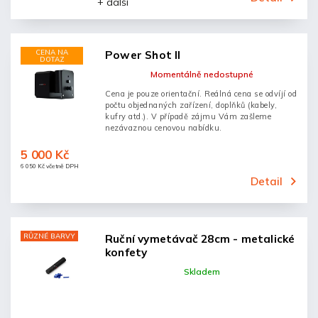
+ další
CENA NA
Power Shot II
DOTAZ
Momentálně nedostupné
Cena je pouze orientační. Reálná cena se odvíjí od
počtu objednaných zařízení, doplňků (kabely,
kufry atd.). V případě zájmu Vám zašleme
nezávaznou cenovou nabídku.
5 000 Kč
6 050 Kč včetně DPH
Detail
RŮZNÉ BARVY
Ruční vymetávač 28cm - metalické
konfety
Skladem