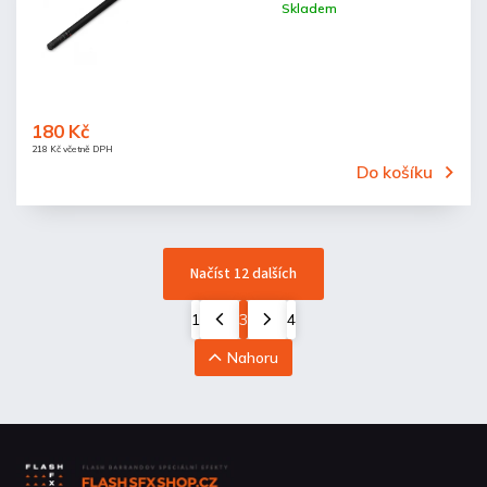
Skladem
180 Kč
218 Kč včetně DPH
Do košíku
Načíst 12 dalších
1
3
4
Nahoru