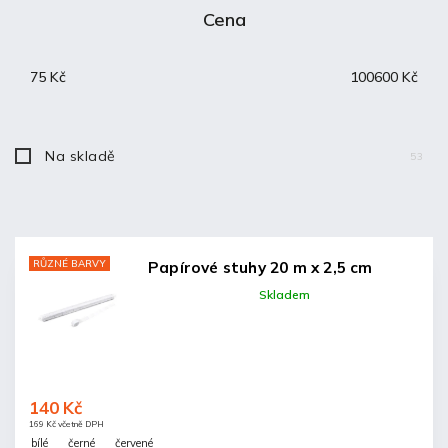
Cena
Nejdražší
Nejprodávanější
75
Kč
100600
Kč
Abecedně
Na skladě
53
RŮZNÉ BARVY
Papírové stuhy 20 m x 2,5 cm
Skladem
140 Kč
169 Kč včetně DPH
bílé
černé
červené