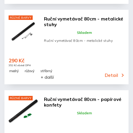
RŮZNÉ BARVY
Ruční vymetávač 80cm - metalické
stuhy
Skladem
Ruční vymetávač 80cm - metalické stuhy
290 Kč
351 Kč včetně DPH
modrý
růžový
stříbrný
Detail
+ další
RŮZNÉ BARVY
Ruční vymetávač 80cm - papírové
konfety
Skladem