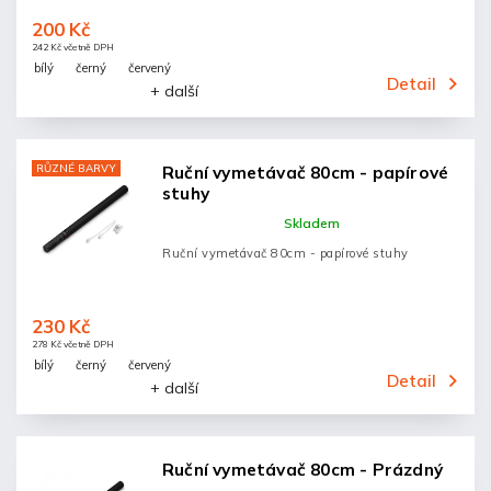
200 Kč
242 Kč včetně DPH
bílý
černý
červený
Detail
+ další
RŮZNÉ BARVY
Ruční vymetávač 80cm - papírové
stuhy
Skladem
Ruční vymetávač 80cm - papírové stuhy
230 Kč
278 Kč včetně DPH
bílý
černý
červený
Detail
+ další
Ruční vymetávač 80cm - Prázdný