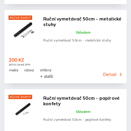
RŮZNÉ BARVY
Ruční vymetávač 50cm - metalické
stuhy
Skladem
Ruční vymetávač 50cm - metalické stuhy
200 Kč
242 Kč včetně DPH
modrý
růžový
stříbrný
Detail
+ další
RŮZNÉ BARVY
Ruční vymetávač 50cm - papírové
konfety
Skladem
Ruční vymetávač 50cm - papírové konfety