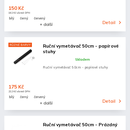
150 Kč
182 Kč včetně DPH
bílý
černý
červený
Detail
+ další
RŮZNÉ BARVY
Ruční vymetávač 50cm - papírové
stuhy
Skladem
Ruční vymetávač 50cm - papírové stuhy
175 Kč
212 Kč včetně DPH
bílý
černý
červený
Detail
+ další
Ruční vymetávač 50cm - Prázdný