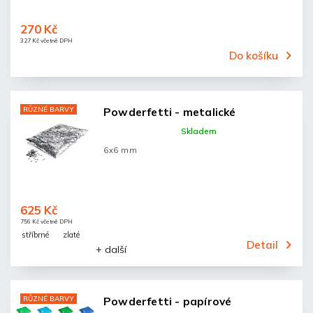
270 Kč
327 Kč včetně DPH
Do košíku
RŮZNÉ BARVY
Powderfetti - metalické
Skladem
6x6 mm
625 Kč
756 Kč včetně DPH
stříbrné
zlaté
Detail
+ další
RŮZNÉ BARVY
Powderfetti - papírové