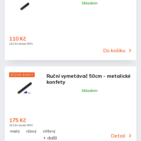
Skladem
110 Kč
133 Kč včetně DPH
Do košíku
RŮZNÉ BARVY
Ruční vymetávač 50cm - metalické
konfety
Skladem
175 Kč
212 Kč včetně DPH
modrý
růžový
stříbrný
Detail
+ další