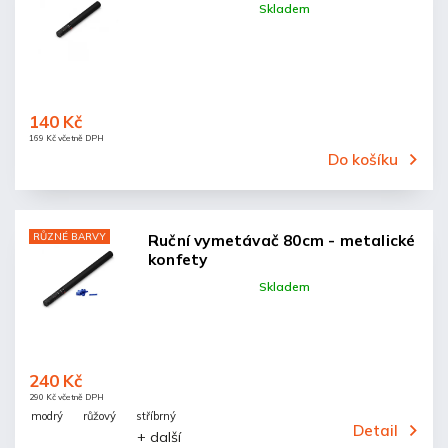
Skladem
140 Kč
169 Kč včetně DPH
Do košíku
RŮZNÉ BARVY
Ruční vymetávač 80cm - metalické
konfety
Skladem
240 Kč
290 Kč včetně DPH
modrý
růžový
stříbrný
Detail
+ další