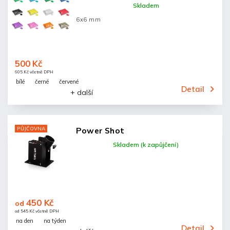
Skladem
6x6 mm
500 Kč
605 Kč včetně DPH
bílé
černé
červené
Detail
+ další
PŮJČOVNA
Power Shot
Skladem (k zapůjčení)
450 Kč
od
od 545 Kč včetně DPH
na den
na týden
Detail