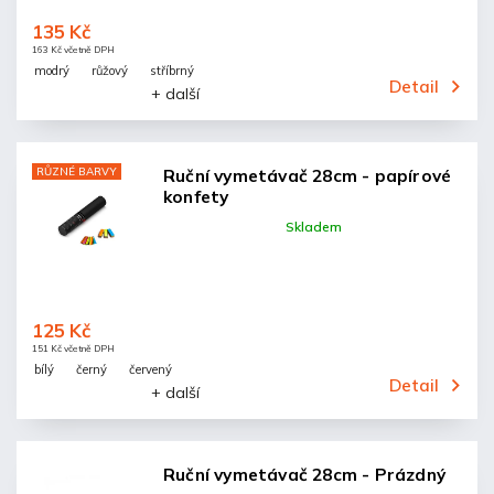
135 Kč
163 Kč včetně DPH
modrý
růžový
stříbrný
Detail
+ další
RŮZNÉ BARVY
Ruční vymetávač 28cm - papírové
konfety
Skladem
125 Kč
151 Kč včetně DPH
bílý
černý
červený
Detail
+ další
Ruční vymetávač 28cm - Prázdný