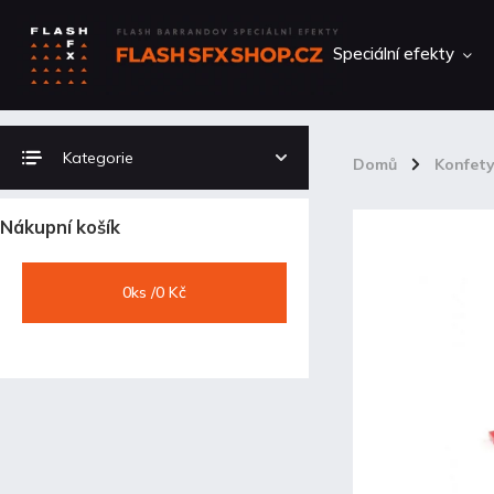
Speciální efekty
Kategorie
Domů
/
Konfet
Nákupní košík
0
ks /
0 Kč