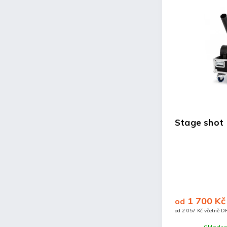
Stage shot
1 700 Kč
od
od 2 057 Kč včetně D