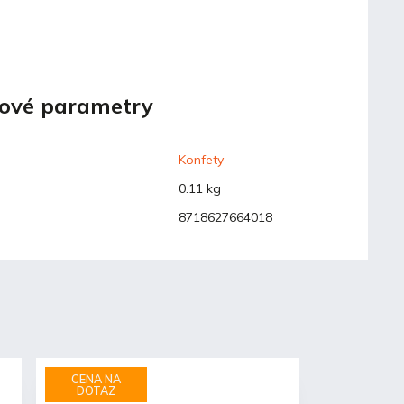
ové parametry
Konfety
0.11 kg
8718627664018
CENA NA
DOTAZ