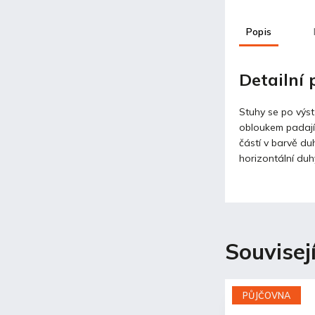
Popis
Detailní
Stuhy se po výs
obloukem padají 
částí v barvě du
horizontální duh
Souvisej
PŮJČOVNA