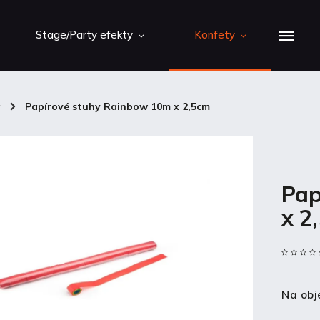
Stage/Party efekty
Konfety
y
/
Papírové stuhy Rainbow 10m x 2,5cm
Pap
x 2
Na obj