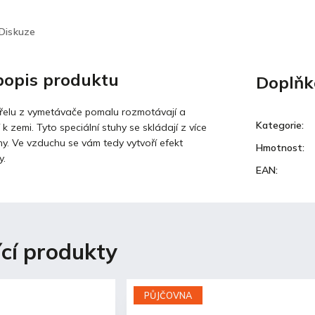
Diskuze
 popis produktu
Doplňk
třelu z vymetávače pomalu rozmotávají a
Kategorie
:
k zemi. Tyto speciální stuhy se skládají z více
hy. Ve vzduchu se vám tedy vytvoří efekt
Hmotnost
:
y.
EAN
:
ící produkty
PŮJČOVNA