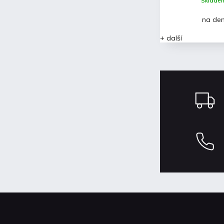
Skladem
na de
+ další