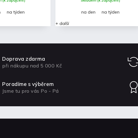
 (k zapůjčení)
Skladem (k zapůjčení)
n
na týden
na den
na týden
+ další
Doprava zdarma
při nákupu nad 5 000 Kč
Poradíme s výběrem
Jsme tu pro vás Po - Pá