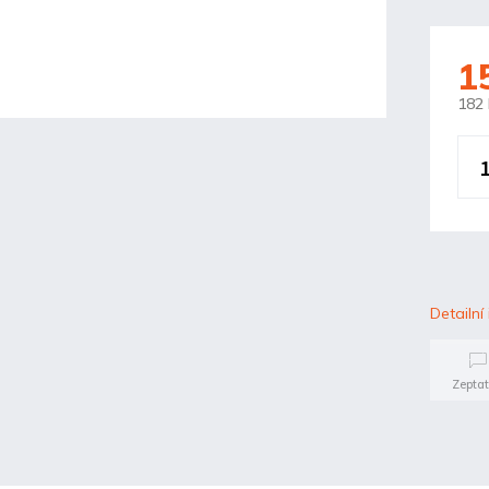
1
182
Detailní
Zeptat