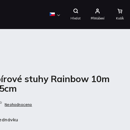
Nákupní
Košík
Hledat
Přihlášení
írové stuhy Rainbow 10m
,5cm
Neohodnoceno
ednávku