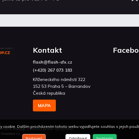
Kontakt
Facebo
flash
@
flash-sfx.cz
(+420) 267 073 183
Kříženeckého náměstí 322
152 53 Praha 5 – Barrandov
Česká republika
MAPA
 cookie. Dalším procházením tohoto webu vyjadřujete souhlas s jejich použí
H SFX eshop
. Všechna práva vyhrazena.
n
Shoptetak.cz
Nastavení
Odmítnout
Souhlasím