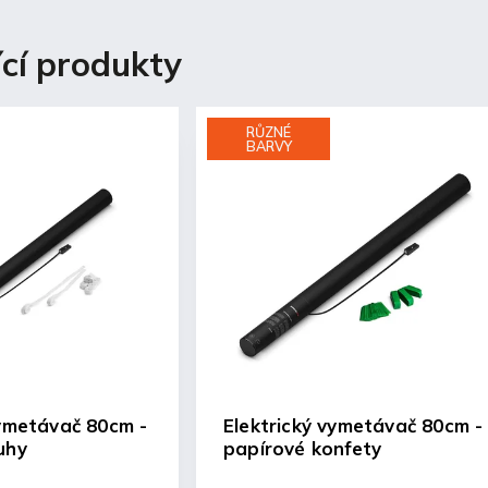
ící produkty
RŮZNÉ
BARVY
vymetávač 80cm -
Elektrický vymetávač 80cm -
uhy
papírové konfety