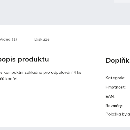
Videa (1)
Diskuze
 popis produktu
Doplňk
e kompaktní základna pro odpalování 4 ks
Kategorie
:
ačů konfet.
Hmotnost
:
EAN
:
Rozměry
:
Položka byl