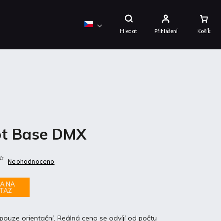
Nákupní
Košík
Hledat
Přihlášení
t Base DMX
Neohodnoceno
A NA
TAZ
pouze orientační. Reálná cena se odvíjí od počtu