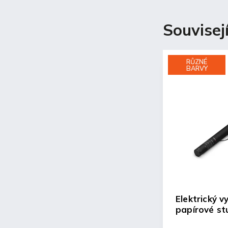
Souvisej
RŮZNÉ
BARVY
Elektrický 
papírové st