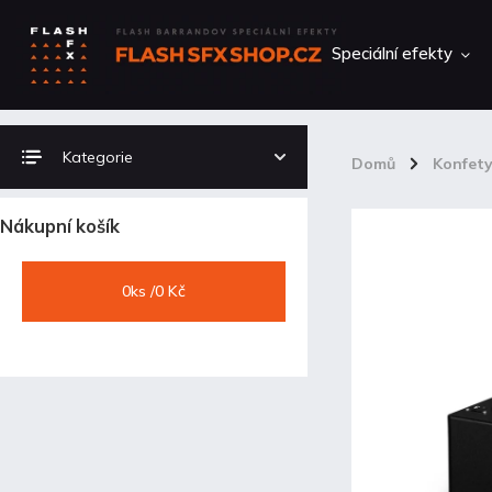
Speciální efekty
Kategorie
Domů
/
Konfet
Nákupní košík
0
ks /
0 Kč