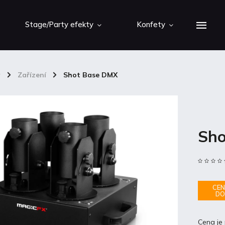
Stage/Party efekty
Konfety
y
/
Zařízení
/
Shot Base DMX
Sho
CEN
DO
Cena je 