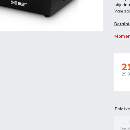
objednan
Vám zaš
Detailní
Momen
2
25 
Položka
Zeptat