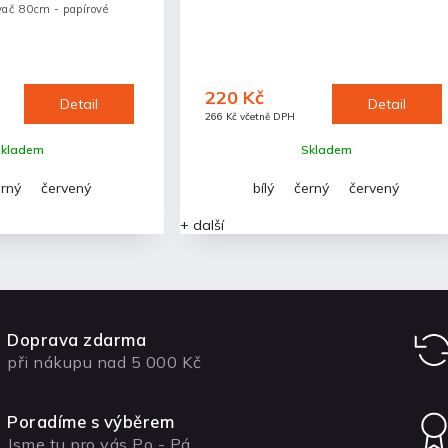
vač 80cm - papírové
220 Kč
Detail
Detail
266 Kč včetně DPH
kladem
Skladem
rný
červený
bílý
černý
červený
+ další
Doprava zdarma
při nákupu nad 5 000 Kč
Poradíme s výběrem
Jsme tu pro vás Po - Pá