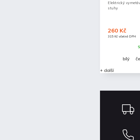
Elektrický vymetá
stuhy
260 Kč
315 Kč včetně DPH
S
bílý
če
+ další