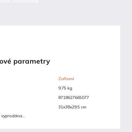
ové parametry
Zařízení
9.75 kg
8718627665077
31x38x29,5 cm
a vyprodána…