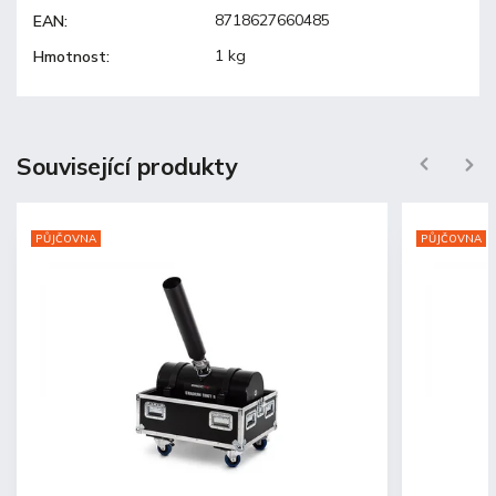
8718627660485
EAN
:
1 kg
Hmotnost
:
Související produkty
Previous
Next
PŮJČOVNA
PŮJČOVNA