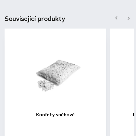
Související produkty
Previous
Next
Konfety sněhové
K