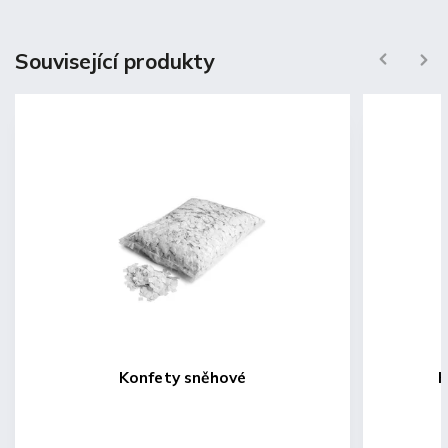
Související produkty
Previous
Next
Konfety sněhové
K