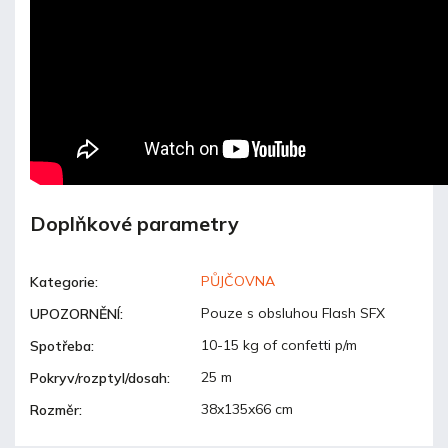
Doplňkové parametry
PŮJČOVNA
Kategorie
:
Pouze s obsluhou Flash SFX
UPOZORNĚNÍ
:
10-15 kg of confetti p/m
Spotřeba
:
25 m
Pokryv/rozptyl/dosah
:
38x135x66 cm
Rozměr
: