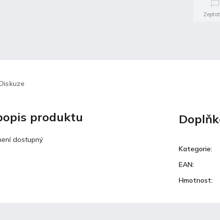
Zeptat
Diskuze
 popis produktu
Doplňk
není dostupný
Kategorie
:
EAN
:
Hmotnost
: