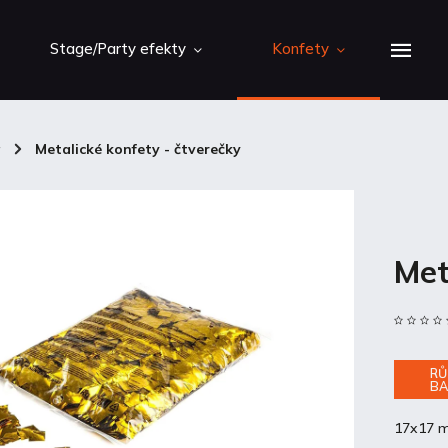
Stage/Party efekty
Konfety
y
/
Metalické konfety - čtverečky
Met
RŮ
BA
17x17 