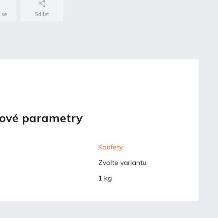
 se
Sdílet
ové parametry
Konfety
Zvolte variantu
1 kg