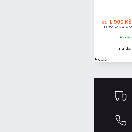
1 700 Kč
1 900 Kč
od
od
Detail
od 2 057 Kč včetně DPH
od 2 299 Kč včetně D
Skladem (k zapůjčení)
Skladem
na den
na týden
na de
+ další
+ další