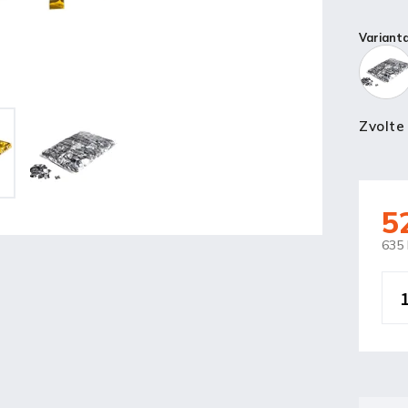
Variant
Zvolte
5
635