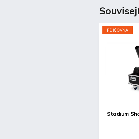
Souvisej
PŮJČOVNA
PŮJČOVNA
Stage shot
Stadium Sh