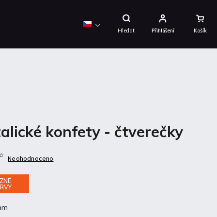
Nákupní
Košík
Hledat
Přihlášení
alické konfety - čtverečky
Neohodnoceno
ZNÉ
RVY
mm