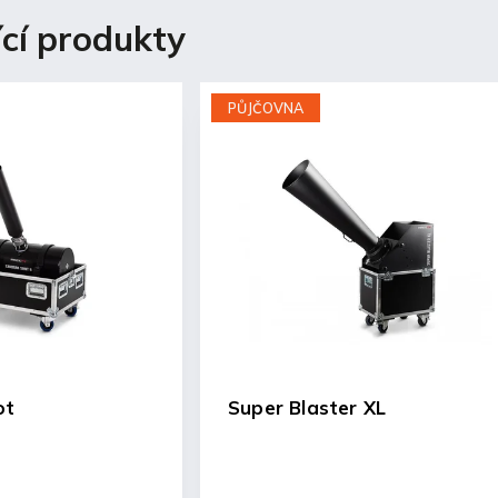
ící produkty
PŮJČOVNA
ot
Super Blaster XL