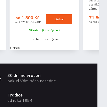
odvíjí od poč
doplňků (kabel
zájmu Vám z
nabídku.
1 800 Kč
71 800 
od
Detail
od 2 178 Kč včetně DPH
86 878 Kč včet
Skladem (k zapůjčení)
Mom
na den
na týden
+ další
30 dní na vrácení
pokud Vám něco nesedne
Tradice
od roku 1994