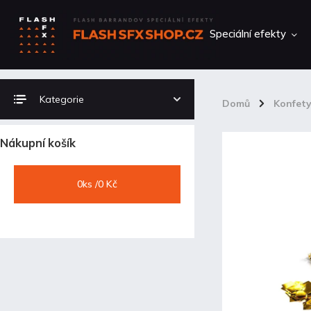
Speciální efekty
Kategorie
Domů
/
Konfet
Nákupní košík
0
ks /
0 Kč