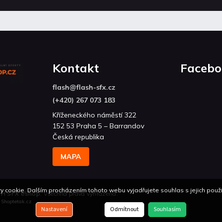
Kontakt
Facebo
flash
@
flash-sfx.cz
(+420) 267 073 183
Kříženeckého náměstí 322
152 53 Praha 5 – Barrandov
Česká republika
MAPA
 cookie. Dalším procházením tohoto webu vyjadřujete souhlas s jejich použí
H SFX eshop
. Všechna práva vyhrazena.
n
Shoptetak.cz
Nastavení
Odmítnout
Souhlasím