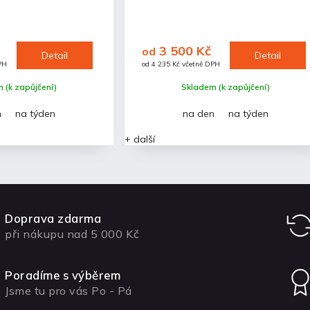
3 500 Kč
od
Detail
Detail
PH
od 4 235 Kč včetně DPH
 (k zapůjčení)
Skladem (k zapůjčení)
n
na týden
na den
na týden
+ další
Doprava zdarma
při nákupu nad 5 000 Kč
Poradíme s výběrem
Jsme tu pro vás Po - Pá