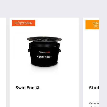
PŮJČOVNA
CENA NA
DOTAZ
Swirl Fan XL
Stadium 
Cena je pouze