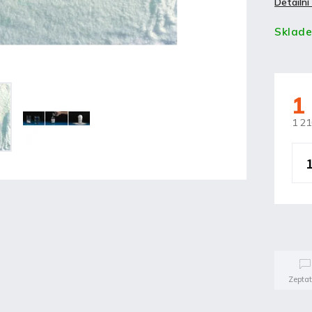
Detailní
Sklad
1
1 21
Zeptat