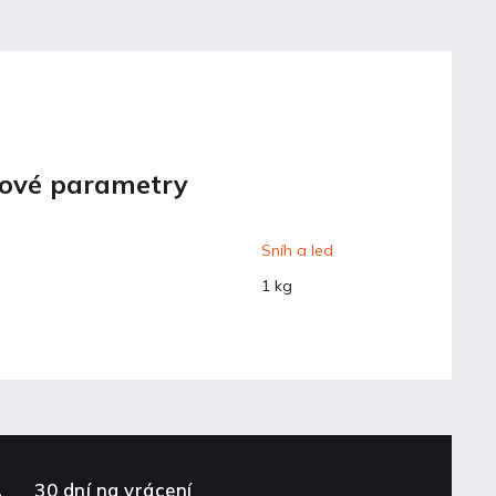
ové parametry
Sníh a led
1 kg
30 dní na vrácení