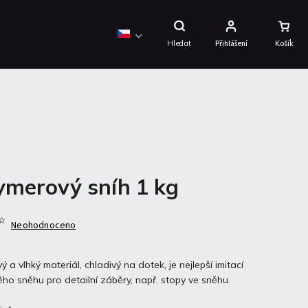
Nákupní
Košík
Hledat
Přihlášení
ymerový sníh 1 kg
Neohodnoceno
ý a vlhký materiál, chladivý na dotek, je nejlepší imitací
ho sněhu pro detailní záběry, např. stopy ve sněhu.