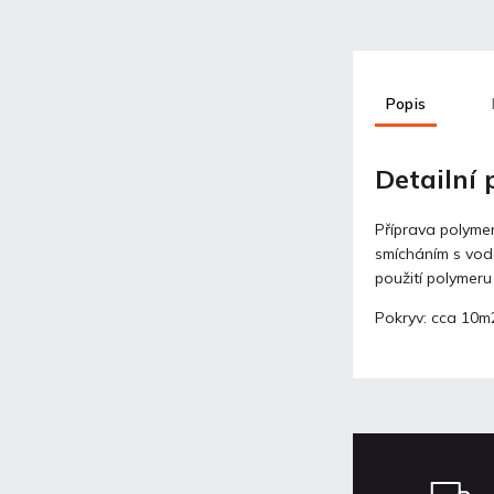
Popis
Detailní
Příprava polyme
smícháním s vodo
použití polymeru 
Pokryv: cca 10m2