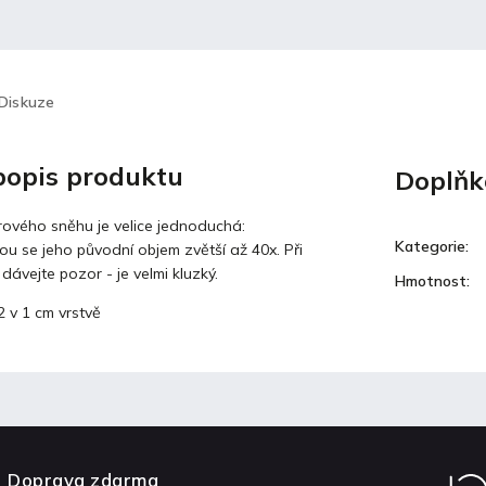
Diskuze
 popis produktu
Doplňk
rového sněhu je velice jednoduchá:
Kategorie
:
u se jeho původní objem zvětší až 40x. Při
dávejte pozor - je velmi kluzký.
Hmotnost
:
 v 1 cm vrstvě
Doprava zdarma