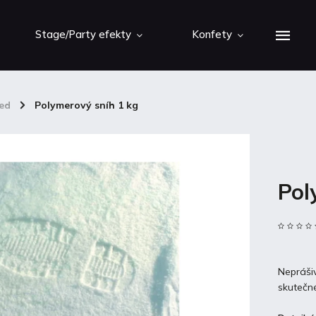
Stage/Party efekty
Konfety
led
/
Polymerový sníh 1 kg
Pol
Neprášiv
skutečné