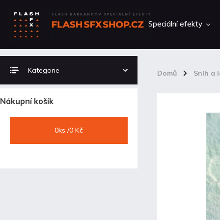
Speciální efekty
Kategorie
Domů
/
Sníh a 
Nákupní košík
0
ks /
0 Kč