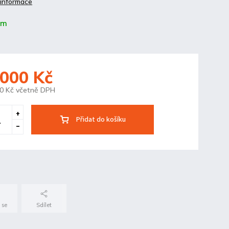
 informace
em
 000 Kč
0 Kč včetně DPH
Přidat do košíku
 se
Sdílet