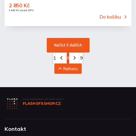
2 850 Kč
3 449 Kč včetně DPH
Do košíku
Načíst 5 dalších
1
8
9
Nahoru
Kontakt