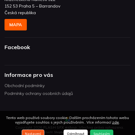
152 53 Praha 5 – Barrandov
Česká republika
MAPA
Facebook
Informace pro vás
Obchodní podmínky
Podmínky ochrany osobních údajů
Tento web používá soubory cookie. Dalším procházením tohoto webu
vyjadřujete souhlas s jejich používáním.. Více informací
zde
.
Copyright 2026
FLASH SFX eshop
. Všechna práva vyhrazena.
Vytvořil
Shoptet
| Design
Shoptetak.cz
Nastavení
Odmítnout
Souhlasím