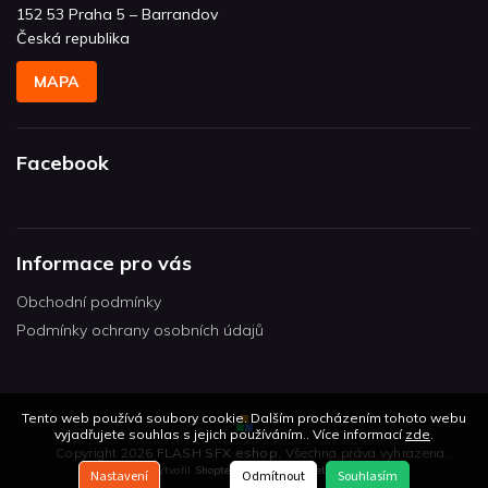
152 53 Praha 5 – Barrandov
Česká republika
MAPA
Facebook
Informace pro vás
Obchodní podmínky
Podmínky ochrany osobních údajů
Tento web používá soubory cookie. Dalším procházením tohoto webu
vyjadřujete souhlas s jejich používáním.. Více informací
zde
.
Copyright 2026
FLASH SFX eshop
. Všechna práva vyhrazena.
Vytvořil
Shoptet
| Design
Shoptetak.cz
Nastavení
Odmítnout
Souhlasím