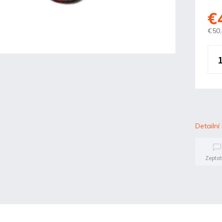
€
€50
Detailní
Zeptat