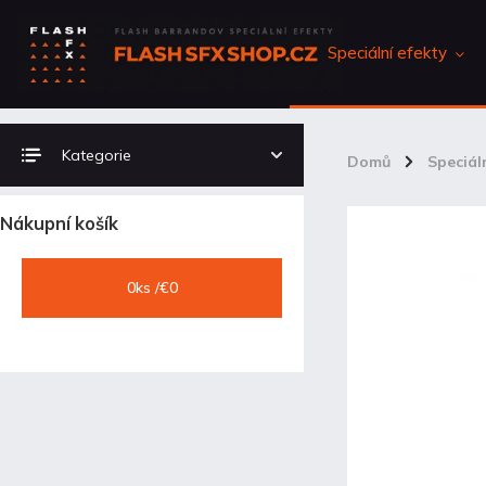
Speciální efekty
Kategorie
Domů
/
Speciál
Nákupní košík
0
ks /
€0