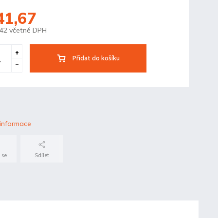
41,67
,42 včetně DPH
Přidat do košíku
 informace
 se
Sdílet