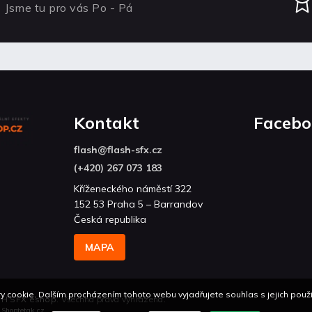
Jsme tu pro vás Po - Pá
Kontakt
Facebo
flash
@
flash-sfx.cz
(+420) 267 073 183
Kříženeckého náměstí 322
152 53 Praha 5 – Barrandov
Česká republika
MAPA
 cookie. Dalším procházením tohoto webu vyjadřujete souhlas s jejich použí
H SFX eshop
. Všechna práva vyhrazena.
n
Shoptetak.cz