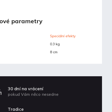
ové parametry
Speciální efekty
0.3 kg
8 cm
30 dní na vrácení
pokud Vám něco nesedne
Tradice