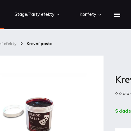
Stage/Party efekty
Konfety
ní efekty
/
Krevní pasta
Kre
Sklad