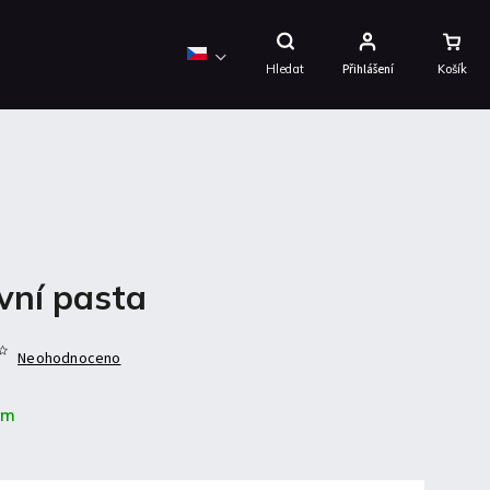
Nákupní
Košík
Hledat
Přihlášení
vní pasta
Neohodnoceno
em