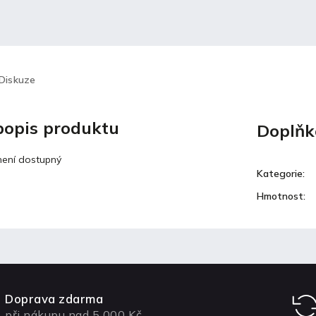
Diskuze
 popis produktu
Doplňk
není dostupný
Kategorie
:
Hmotnost
:
Doprava zdarma
při nákupu nad 5 000 Kč