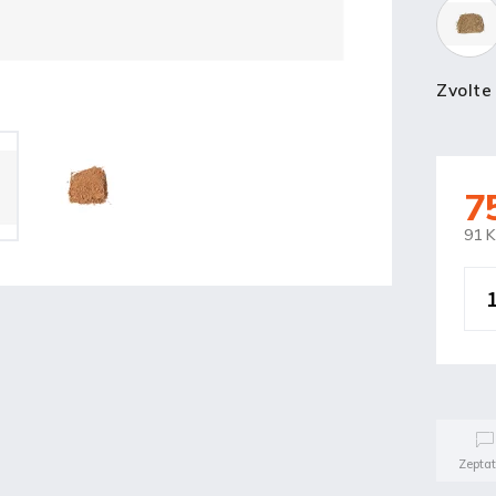
Zvolte
7
91 
Zeptat