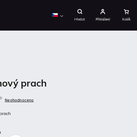
Nákupní
Košík
Hledat
Přihlášení
mový prach
Neohodnoceno
 prach
a