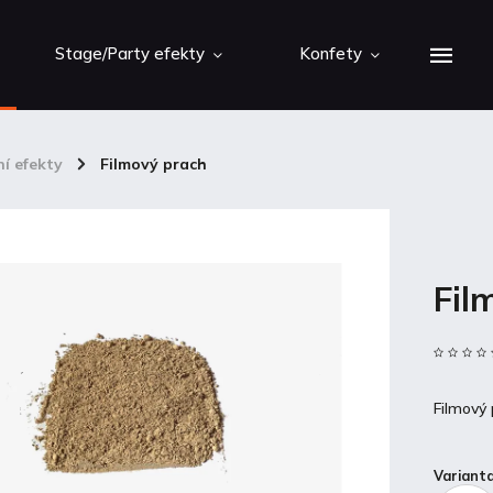
Stage/Party efekty
Konfety
ní efekty
/
Filmový prach
Fil
Filmový
Variant