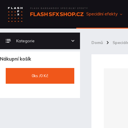
Speciální efekty
Kategorie
Domů
/
Speciál
Nákupní košík
0
ks /
0 Kč