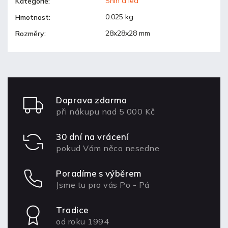
Sníh a led
Kategorie
:
0.025 kg
Hmotnost
:
28x28x28 mm
Rozměry
:
Doprava zdarma
při nákupu nad 5 000 Kč
30 dní na vrácení
pokud Vám něco nesedne
Poradíme s výběrem
Jsme tu pro vás Po - Pá
Tradice
od roku 1994