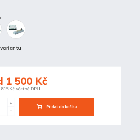
a
 variantu
d
1 500 Kč
 815 Kč
včetně DPH
Přidat do košíku