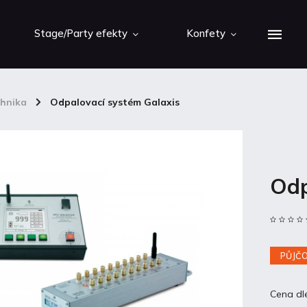
Stage/Party efekty
Konfety
chnika
/
Odpalovací systém Galaxis
Odp
PŮJČ
Cena dl