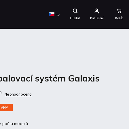
Nákupní
Košík
Hledat
Přihlášení
alovací systém Galaxis
Neohodnoceno
OVNA
e počtu modulů.