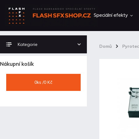
Speciální efekty
Kategorie
Domů
/
Pyrote
Nákupní košík
0
ks /
0 Kč