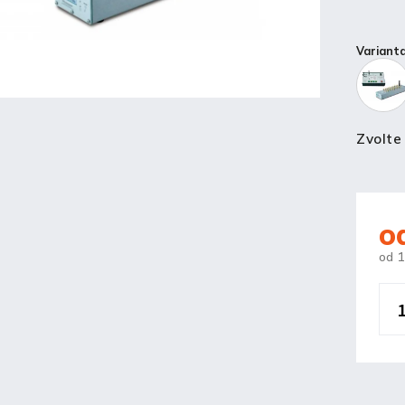
Variant
Zvolte
o
od
1