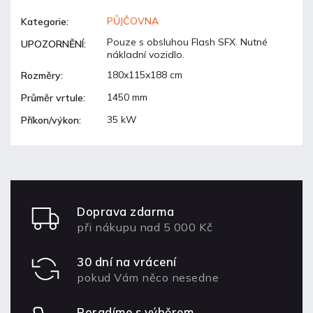
PŮJČOVNA
Kategorie
:
Pouze s obsluhou Flash SFX. Nutné
UPOZORNĚNÍ
:
nákladní vozidlo.
180x115x188 cm
Rozměry
:
1450 mm
Průměr vrtule
:
35 kW
Příkon/výkon
:
Doprava zdarma
při nákupu nad 5 000 Kč
30 dní na vrácení
pokud Vám něco nesedne
Poradíme s výběrem