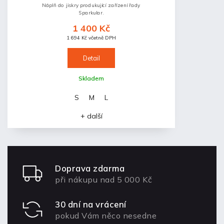
Náplň do jiskry produkující zařízení řady
Sparkular.
1 400 Kč
1 694 Kč včetně DPH
Detail
Skladem
S
M
L
+ další
Doprava zdarma
při nákupu nad 5 000 Kč
30 dní na vrácení
pokud Vám něco nesedne