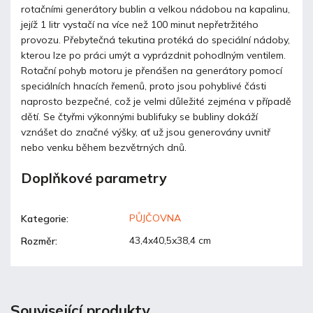
rotačními generátory bublin a velkou nádobou na kapalinu,
jejíž 1 litr vystačí na více než 100 minut nepřetržitého
provozu. Přebytečná tekutina protéká do speciální nádoby,
kterou lze po práci umýt a vyprázdnit pohodlným ventilem.
Rotační pohyb motoru je přenášen na generátory pomocí
speciálních hnacích řemenů, proto jsou pohyblivé části
naprosto bezpečné, což je velmi důležité zejména v případě
dětí. Se čtyřmi výkonnými bublifuky se bubliny dokáží
vznášet do značné výšky, ať už jsou generovány uvnitř
nebo venku během bezvětrných dnů.
Doplňkové parametry
PŮJČOVNA
Kategorie
:
43,4x40,5x38,4 cm
Rozměr
:
Související produkty