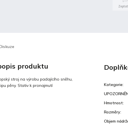
Zeptat
Diskuze
 popis produktu
Doplňk
opský stroj na výrobu padajícího sněhu,
Kategorie
:
cipu pěny. Stativ k pronajmutí
UPOZORNĚN
Hmotnost
:
Rozměry
:
Objem nádrž