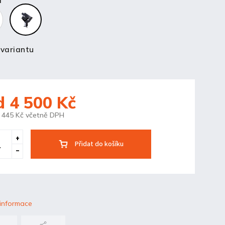
a
 variantu
d
4 500 Kč
 445 Kč
včetně DPH
Přidat do košíku
 informace