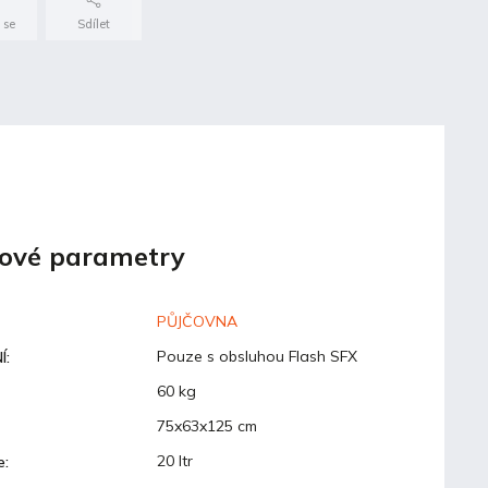
 se
Sdílet
ové parametry
PŮJČOVNA
Pouze s obsluhou Flash SFX
Í
:
60 kg
75x63x125 cm
20 ltr
e
: