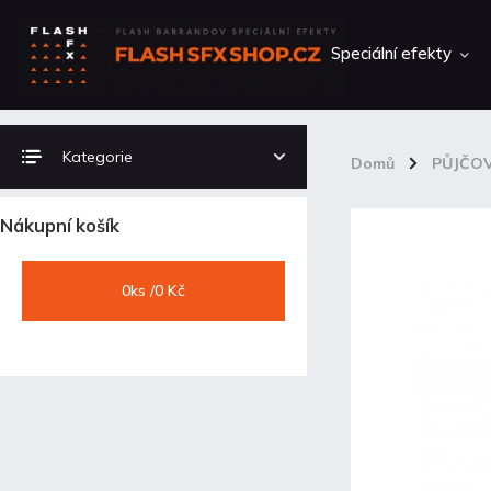
Speciální efekty
Kategorie
Domů
/
PŮJČO
Nákupní košík
0
ks /
0 Kč