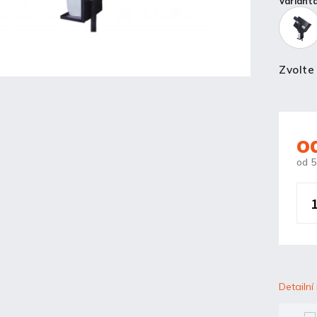
Variant
Zvolte
o
od
5
Detailní