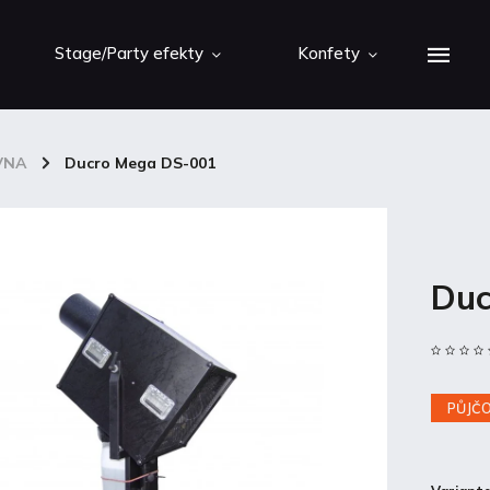
Stage/Party efekty
Konfety
VNA
/
Ducro Mega DS-001
Duc
PŮJČ