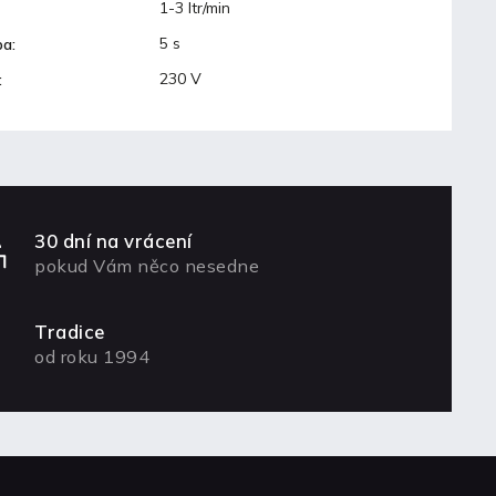
1-3 ltr/min
5 s
ba
:
230 V
:
30 dní na vrácení
pokud Vám něco nesedne
Tradice
od roku 1994