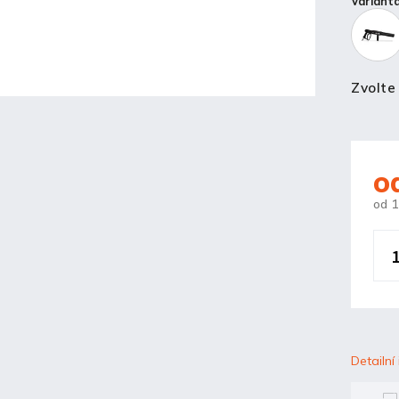
Variant
Zvolte
o
od
1
Detailní