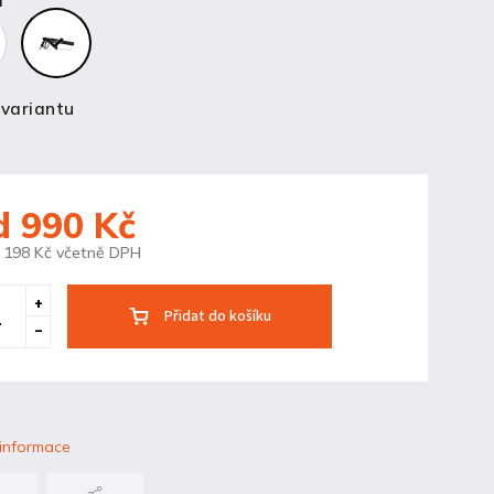
a
 variantu
d
990 Kč
 198 Kč
včetně DPH
Přidat do košíku
 informace