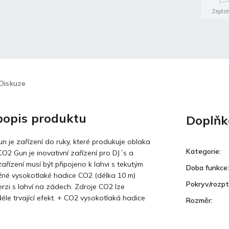
Zeptat
Diskuze
 popis produktu
Doplňk
 je zařízení do ruky, které produkuje oblaka
Kategorie
:
CO2 Gun je inovativní zařízení pro DJ´s a
zařízení musí být připojeno k lahvi s tekutým
Doba funkce
:
né vysokotlaké hadice CO2 (délka 10 m)
Pokryv/rozpt
erzi s lahví na zádech. Zdroje CO2 lze
éle trvající efekt. + CO2 vysokotlaká hadice
Rozměr
: