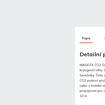
Popis
Detailní
MAGICFX CO2 Gun
kryogenní mlhy. 
tanečníky. Toto 
CO2 pomocí pruž
nebo v mobilní v
propojovat pro d
10 m