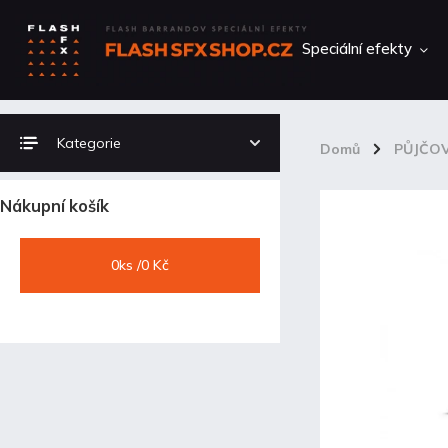
Speciální efekty
Kategorie
Domů
/
PŮJČO
Nákupní košík
0
ks /
0 Kč