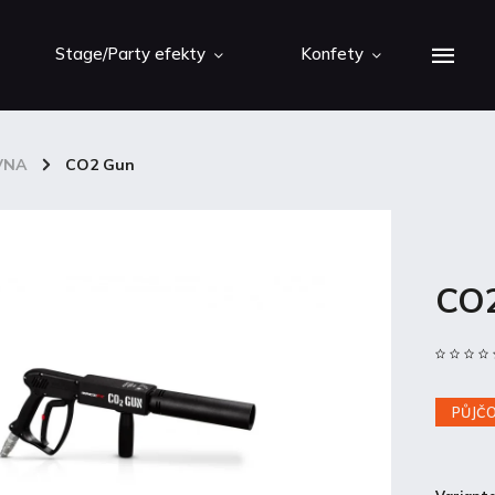
Stage/Party efekty
Konfety
VNA
/
CO2 Gun
CO
PŮJČ