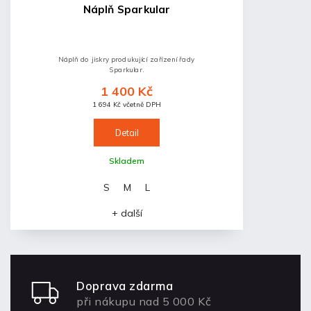
Náplň Sparkular
Náplň do jiskry produkující zařízení řady
Sparkular.
1 400 Kč
1 694 Kč včetně DPH
Detail
Skladem
S
M
L
+ další
Doprava zdarma
při nákupu nad 5 000 Kč