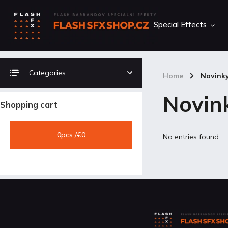
Special Effects
Categories
Home
/
Novink
Novin
Shopping cart
0
pcs /
€0
No entries found...