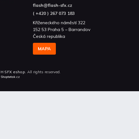
flash
@
flash-sfx.cz
( +420 ) 267 073 183
Kříženeckého náměstí 322
152 53 Praha 5 – Barrandov
Česká republika
MAPA
H SFX eshop
. All rights reserved.
n
Shoptetak.cz